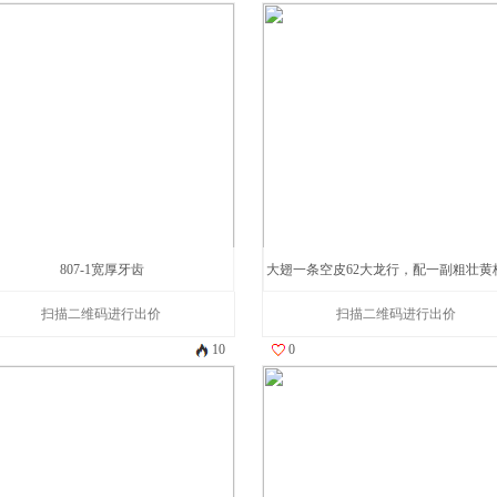
807-1宽厚牙齿
大翅一条空皮62大龙行，配一副粗壮黄板牙
扫描二维码进行出价
扫描二维码进行出价
10
0