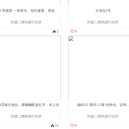
63 草紫黄 一身骨头，包扎够紧，厚皮...
大地虫2号
扫描二维码进行出价
扫描二维码进行出价
2
0
阳堽城大地虫。紫蛐蛐配老红牙，本人自
编码:62 厘码:5.5厘 包秋虫。证明...
扫描二维码进行出价
抓...
扫描二维码进行出价
14
0