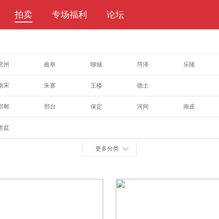
拍卖
专场福利
论坛
兖州
曲阜
聊城
菏泽
乐陵
南宋
朱寨
王楼
德士
邯郸
邢台
保定
河间
南皮
老盆
更多分类