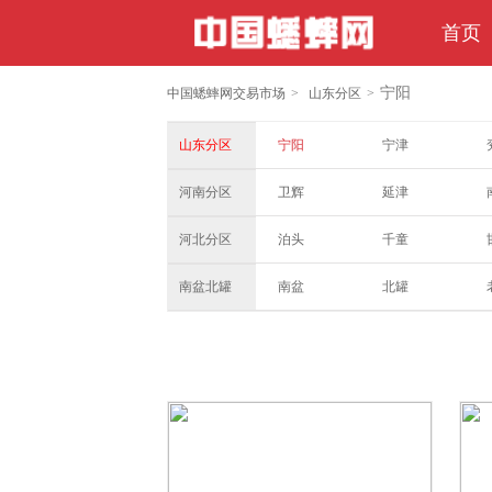
首页
宁阳
中国蟋蟀网交易市场
>
山东分区
>
山东分区
宁阳
宁津
河南分区
卫辉
延津
河北分区
泊头
千童
南盆北罐
南盆
北罐