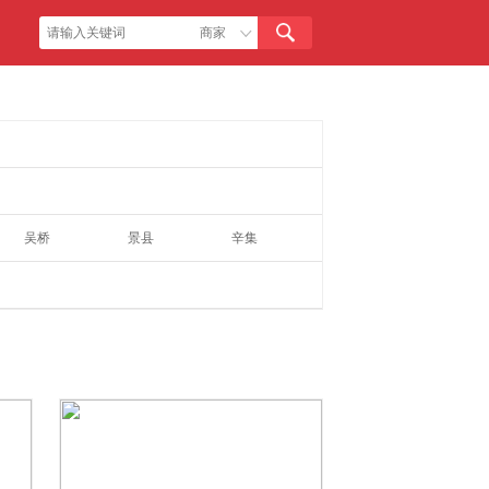
吴桥
景县
辛集