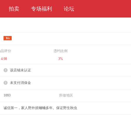
拍卖
专场福利
论坛
拍品评分
违约比例
4.98
3%
该店铺未认证
未支付消保金
1093
所做地区
诚信第一，家人野外抓蛐蛐多年。保证野生秋虫