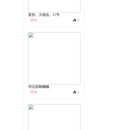
盲拍，大地虫。11号
0
1
河北邯郸蛐蛐
0
2