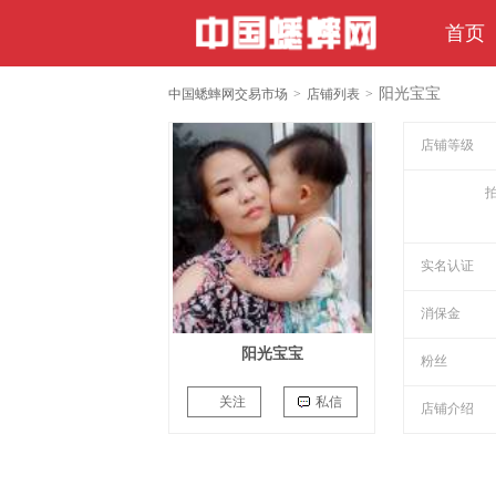
首页
阳光宝宝
中国蟋蟀网交易市场
>
店铺列表
>
店铺等级
实名认证
消保金
阳光宝宝
粉丝
关注
私信
店铺介绍