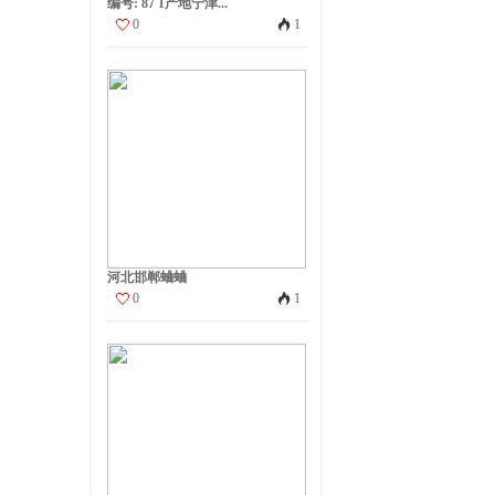
编号: 87 1产地宁津...
0
1
河北邯郸蛐蛐
0
1