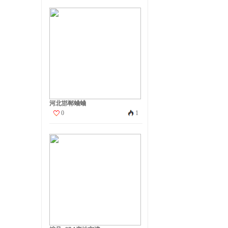
河北邯郸蛐蛐
0
1